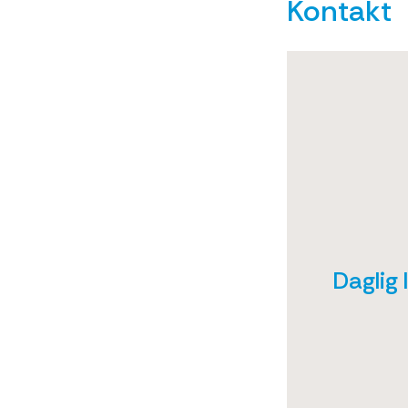
Kontakt
Daglig 