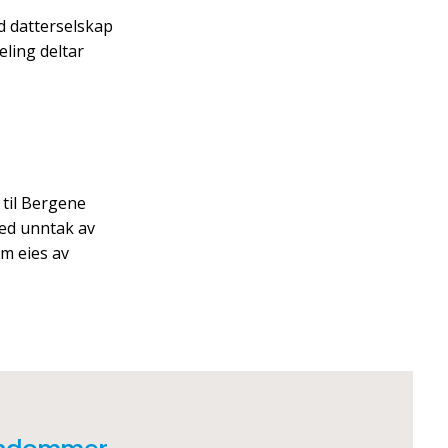
d datterselskap
ling deltar
 til Bergene
med unntak av
m eies av