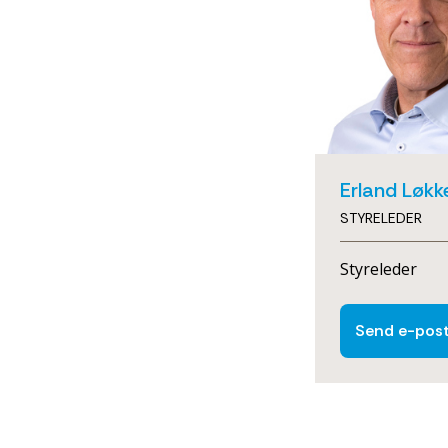
Erland Løkk
STYRELEDER
Styreleder
Send e-pos