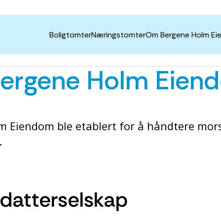
Boligtomter
Næringstomter
Om Bergene Holm Ei
ergene Holm Eien
 Eiendom ble etablert for å håndtere mor
.
 datterselskap