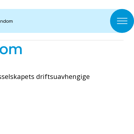
endom
dom
sselskapets driftsuavhengige