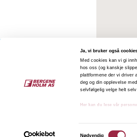
Ja, vi bruker også cookie
Med cookies kan vi gi innh
hos oss (og kanskje slippe
Bergene Holm
B
plattformene der vi driver
Eiendom AS
deg og din opplevelse med 
Kar
selvfølgelig velge helt selv
Telefon:
+47 920 33 800
Rin
Her kan du lese vår person
Send e-post
Personvern og cookies
Informasjonskapsler
Samtykkevalg
Nødvendig