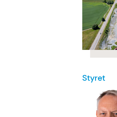
Styret